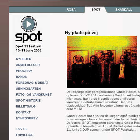
ROSA
SPOT
SKANDALL
Ny plade på vej
NYHEDER
ANMELDELSER
PROGRAM
BANDS
FOREDRAG & DEBAT
ÅBNINGSAFTEN
Det psykedeliske garagerockband Ghost Rocket, 
FOTO- OG VANDKUNST
opleves på SPOT 11 Festivalen i Musikhuset lørda
midnatstid, har netop indspillet demoer til deres
SPOT HISTORIE
kommende debut-album ”Fuzzatan”. Bandets
pladeselskab Bad Afro forventer albummet på gad
BILLETSALG
senere i år.
KONTAKT
Ghost Rocket har efter en del søgen også fundet e
NYHEDSBREV
trommeslager i Jonas Jørgensen, der har en fortid 
Defectors. SPOT-koncerten bliver første Ghost Roc
optræden i hovedlandet. Ghost Rocket spiller lørd
TAK TIL
11. juni på DUP-scenen under SPOT Festivalen.
FRIVILLIGE